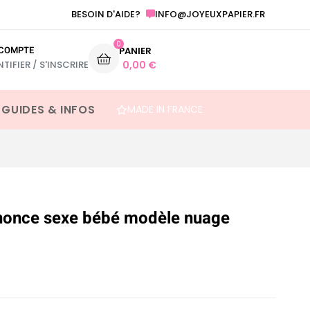
INFO@JOYEUXPAPIER.FR
ANNONCE GROSSESSE ET AUTRE FESTIVITÉ
BESOIN D'AIDE?
0
COMPTE
PANIER
NTIFIER / S'INSCRIRE
0,00
€
 GUIDES & INFOS
MADE IN FRANCE
nnonce sexe bébé modèle nuage