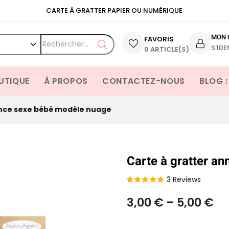
CARTE À GRATTER PAPIER OU NUMÉRIQUE
MON 
FAVORIS
S'IDE
OPEN SEARCH
0 ARTICLE(S)
UTIQUE
À PROPOS
CONTACTEZ-NOUS
BLOG :
once sexe bébé modèle nuage
Carte à gratter a
3
Reviews
Noté
2
5.00
3,00
€
–
5,00
€
sur 5 basé
sur
notations