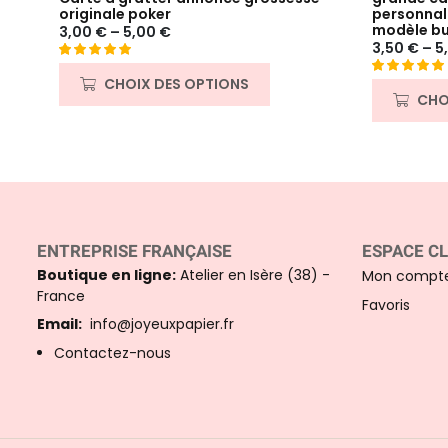
originale poker
personnal
modèle bu
3,00
€
–
5,00
€
3,50
€
–
5
Noté
22
5.00
CHOIX DES OPTIONS
Noté
2
5.00
sur 5 basé
CHO
sur 5 basé
sur
sur
notations
notations
client
client
ENTREPRISE FRANÇAISE
ESPACE CL
Boutique en ligne:
Atelier en Isère (38) -
Mon compt
France
Favoris
Email:
info@joyeuxpapier.fr
Contactez-nous