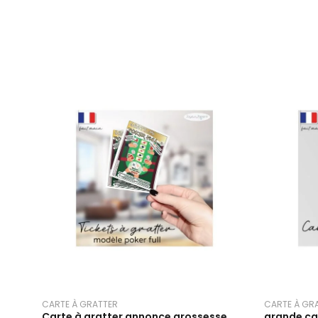
CARTE À GRATTER
CARTE À GR
Carte à gratter annonce grossesse
grande car