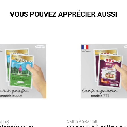
VOUS POUVEZ APPRÉCIER AUSSI
ATTER
CARTE À GRATTER
te jeu à gratter
grande carte à gratter ann