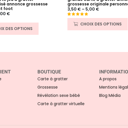
isé annonce grossesse
grossesse originale personn
t foot
3,50
€
–
5,00
€
,00
€
Noté
29
4.90
CHOIX DES OPTIONS
sur 5 basé
IX DES OPTIONS
sur
notations
client
IENT
BOUTIQUE
INFORMATI
e
Carte à gratter
A propos
Grossesse
Mentions léga
Révélation sexe bébé
Blog Média
Carte à gratter virtuelle