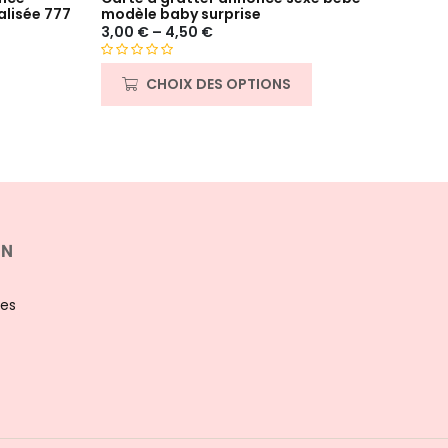
alisée 777
modèle baby surprise
Mami
3,00
€
–
4,50
€
3,50
N
Noté
8
CHOIX DES OPTIONS
o
sur 5
t
sur
e
notat
0
client
s
u
r
5
ON
les