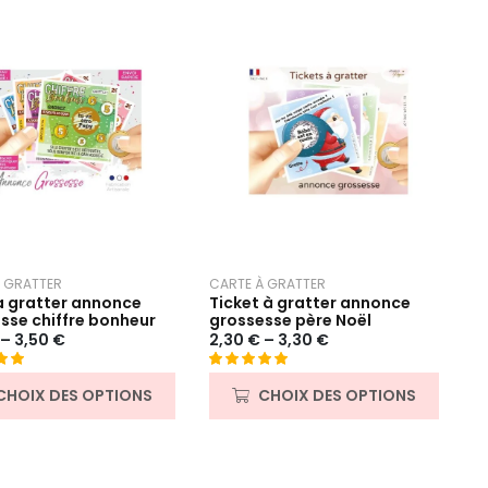
 GRATTER
CARTE À GRATTER
a gratter annonce
Ticket à gratter annonce
sse chiffre bonheur
grossesse père Noël
–
3,50
€
2,30
€
–
3,30
€
00
Noté
8
5.00
CHOIX DES OPTIONS
CHOIX DES OPTIONS
asé
sur 5 basé
sur
ns
notations
client