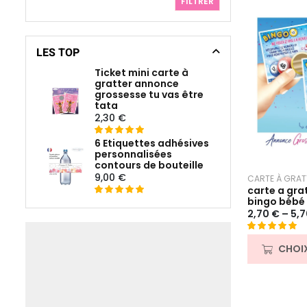
FILTRER
LES TOP
Ticket mini carte à
gratter annonce
grossesse tu vas être
tata
2,30
€
6 Etiquettes adhésives
Noté
14
5.00
personnalisées
sur 5 basé
contours de bouteille
sur
9,00
€
CARTE À GRAT
notations
carte a gra
client
bingo bébé 
Noté
4
5
sur 5
2,70
€
–
5,
basé sur
notations
Noté
11
5.00
client
CHOI
sur 5 basé
sur
notations
client