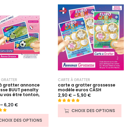
 GRATTER
CARTE À GRATTER
à gratter annonce
carte a gratter grossesse
sse BUUT penalty
modèle euros CASH
tu vas être tonton,
2,90
€
–
5,90
€
–
6,20
€
Noté
15
5.00
CHOIX DES OPTIONS
sur 5 basé
00
sur
CHOIX DES OPTIONS
asé
notations
client
ns