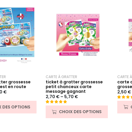
client
CARTE À
TER
CARTE À GRATTER
carte 
tter grossesse
ticket à gratter grossesse
grosse
est en route
petit chanceux carte
message gagnant
2,50
€
70
€
2,70
€
–
5,70
€
Noté
15
5.
X DES OPTIONS
Noté
31
4.90
sur 5 b
CHOIX DES OPTIONS
sur 5 basé
sur
sur
notatio
notations
client
client