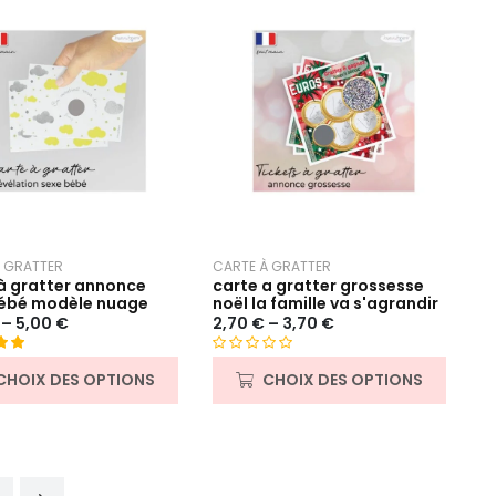
 GRATTER
CARTE À GRATTER
à gratter annonce
carte a gratter grossesse
ébé modèle nuage
noël la famille va s'agrandir
–
5,00
€
2,70
€
–
3,70
€
00
N
CHOIX DES OPTIONS
CHOIX DES OPTIONS
asé
o
t
ns
e
0
s