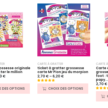
CARTE À GRATTER
CARTE À
TER
ticket à gratter grossesse
Carte 
ssesse originale
carte Mr Pion jeu du morpion
grosse
ter le million
foot : 
2,70
€
–
6,20
€
20
€
papy...
2,70
€
Noté
131
4.97
CHOIX DES OPTIONS
X DES OPTIONS
sur 5 basé
Noté
26
5.
sur
sur 5 b
notations
sur
client
notatio