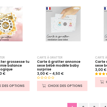
CARTE À GRATTER
CARTE À
TER
Carte à gratter annonce
Carte 
tter grossesse tu
sexe bébé modèle baby
sexe b
amie balance
surprise
logique
3,00
€
3,00
€
–
4,50
€
20
€
Noté
2
5.
N
sur 5 b
CHOIX DES OPTIONS
X DES OPTIONS
o
sur
t
notatio
e
client
0
s