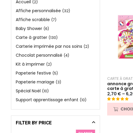
Accueil
(2)
Affiche personnalisée
(32)
Affiche scrabble
(7)
Baby Shower
(6)
Carte à gratter
(130)
Carterie imprimée par nos soins
(2)
Chocolat personnalisé
(4)
Kit à imprimer
(2)
Papeterie festive
(5)
CARTE À GRAT
Papeterie mariage
(3)
annonce gro
carte à grat
Spécial Noël
(10)
2,70
€
–
6,
Support apprentissage enfant
(10)
Noté
47
4.91
CHOI
sur 5 basé
sur
FILTER BY PRICE
notations
client