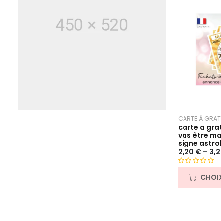
CARTE À GRAT
carte a gra
vas être m
signe astro
2,20
€
–
3,
N
CHOI
o
t
e
0
s