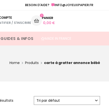
INFO@JOYEUXPAPIER.FR
ANNONCE GROSSESSE ET AUTRE FESTIVITÉ
BESOIN D'AIDE?
0
COMPTE
PANIER
NTIFIER / S'INSCRIRE
0,00
€
 GUIDES & INFOS
MADE IN FRANCE
Home
Produits
carte à gratter annonce bébé
ésultats