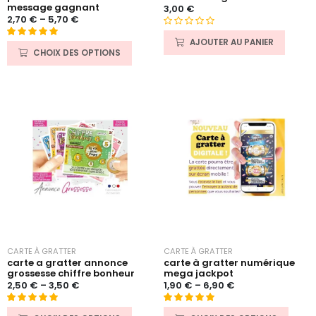
message gagnant
3,00
€
2,70
€
–
5,70
€
N
AJOUTER AU PANIER
Noté
31
4.90
o
CHOIX DES OPTIONS
sur 5 basé
t
sur
e
notations
0
client
s
u
r
5
CARTE À GRATTER
CARTE À GRATTER
carte a gratter annonce
carte à gratter numérique
grossesse chiffre bonheur
mega jackpot
2,50
€
–
3,50
€
1,90
€
–
6,90
€
Noté
15
5.00
Noté
4
5.00