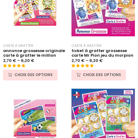
CARTE À GRATTER
CARTE À GRATTER
ticket à gratter grossesse
annonce grossesse originale
carte Mr Pion jeu du morpion
carte à gratter le million
2,70
€
–
6,20
€
2,70
€
–
6,20
€
Noté
131
4.97
Noté
47
4.91
CHOIX DES OPTIONS
CHOIX DES OPTIONS
sur 5 basé
sur 5 basé
sur
sur
notations
notations
client
client