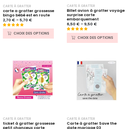
CARTE À GRATTER
CARTE À GRATTER
Billet avion à gratter voyage
carte a gratter grossesse
surprise carte
bingo bébé est en route
embarquement
2,70
€
–
5,70
€
6,50
€
–
9,50
€
Noté
11
5.00
CHOIX DES OPTIONS
Noté
12
5.00
sur 5 basé
CHOIX DES OPTIONS
sur 5 basé
sur
sur
notations
notations
client
client
CARTE À GRATTER
CARTE À GRATTER
Carte à gratter Save the
ticket à gratter grossesse
date mariage 03
petit chanceux carte