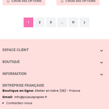
CHOIX DES OPTIONS
CHOIX DES OPTIONS
sur 5 basé
sur 5 basé
sur
sur
notations
notations
client
client
1
2
3
…
11
ESPACE CLIENT
BOUTIQUE
INFORMATION
ENTREPRISE FRANÇAISE
Boutique en ligne:
Atelier en Isère (38) - France
Email:
info@joyeuxpapier.fr
Contactez-nous