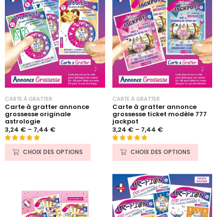
CARTE À GRATTER
CARTE À GRATTER
Carte à gratter annonce
Carte à gratter annonce
grossesse originale
grossesse ticket modèle 777
astrologie
jackpot
3,24
€
–
7,44
€
3,24
€
–
7,44
€
Noté
616
4.87
Noté
12
5
sur 5
CHOIX DES OPTIONS
CHOIX DES OPTIONS
sur 5 basé
basé sur
sur
notations
notations
client
client