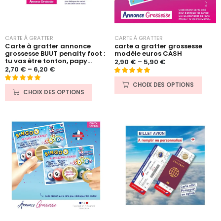
CARTE À GRATTER
CARTE À GRATTER
Carte à gratter annonce
carte a gratter grossesse
grossesse BUUT penalty foot :
modèle euros CASH
tu vas être tonton, papy...
2,90
€
–
5,90
€
2,70
€
–
6,20
€
Noté
15
5.00
CHOIX DES OPTIONS
Noté
26
5.00
sur 5 basé
CHOIX DES OPTIONS
sur 5 basé
sur
sur
notations
notations
client
client