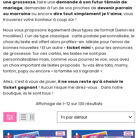
une grossesse
, faire une
demande à son futur témoin de
mariage
, demander à l’un de vos proches de
devenir parrain
ou marraine
ou encore
dire tout simplement je t’aime
, vous
trouverez votre bonheur à coup sûr !
Nous vous proposons également deux types de format (selon les
modèles). L’un de type classique : carte postale personnalisée, le
choix du texte est offert alors profitez-en. Idéale pour l’envoi de
bonnes nouvelles ! Et un autre «
ticket mini
», pour les annonces
de grossesse. Sur ces cartes, les textes ne sont pas
personnalisables mais, comme vous pourrez le voir, vous avez
un choix important de textes proposés : tu vas être tata, mamy,
tonton, papy ou encore « la famille va s’agrandir ».
Allez, c’est à vous de jouer,
il ne vous reste qu’à choisir le
ticket gagnant
! Aucun risque me direz-vous… Dans notre
boutique, ils le sont tous !
Affichage de 1–12 sur 130 résultats