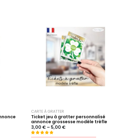
CARTE À GRATTER
CART
annonce
Ticket jeu à gratter personnalisé
Tick
annonce grossesse modèle trèfle
gros
3,00
€
–
5,00
€
2,30