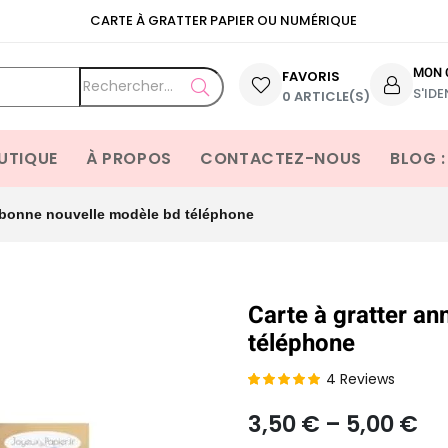
CARTE À GRATTER PAPIER OU NUMÉRIQUE
MON 
FAVORIS
S'IDE
OPEN SEARCH
0 ARTICLE(S)
UTIQUE
À PROPOS
CONTACTEZ-NOUS
BLOG :
 bonne nouvelle modèle bd téléphone
Carte à gratter a
téléphone
4
Reviews
Noté
3
5.00
3,50
€
–
5,00
€
sur 5 basé
sur