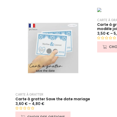
CARTE À GR
Carte à g
modèle jo
3,50
€
–
5
N
CHO
o
t
e
0
s
u
r
5
CARTE À GRATTER
Carte à gratter Save the date mariage
3,60
€
–
4,80
€
N
CHOIX DES OPTIONS