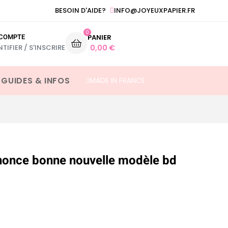
INFO@JOYEUXPAPIER.FR
ANNONCE GROSSESSE ET AUTRE FESTIVITÉ
BESOIN D'AIDE?
0
COMPTE
PANIER
NTIFIER / S'INSCRIRE
0,00
€
 GUIDES & INFOS
MADE IN FRANCE
nnonce bonne nouvelle modèle bd