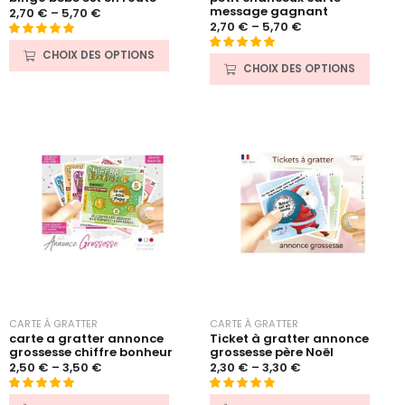
message gagnant
2,70
€
–
5,70
€
2,70
€
–
5,70
€
Noté
11
5.00
CHOIX DES OPTIONS
Noté
31
4.90
sur 5 basé
CHOIX DES OPTIONS
sur 5 basé
sur
sur
notations
notations
client
client
CARTE À GRATTER
CARTE À GRATTER
carte a gratter annonce
Ticket à gratter annonce
grossesse chiffre bonheur
grossesse père Noël
2,50
€
–
3,50
€
2,30
€
–
3,30
€
Noté
15
5.00
Noté
8
5.00