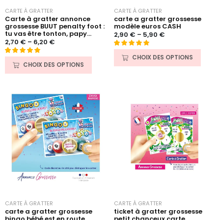
CARTE À GRATTER
CARTE À GRATTER
Carte à gratter annonce
carte a gratter grossesse
grossesse BUUT penalty foot :
modèle euros CASH
tu vas être tonton, papy...
2,90
€
–
5,90
€
2,70
€
–
6,20
€
Noté
15
5.00
CHOIX DES OPTIONS
Noté
26
5.00
sur 5 basé
CHOIX DES OPTIONS
sur 5 basé
sur
sur
notations
notations
client
client
CARTE À GRATTER
CARTE À GRATTER
carte a gratter grossesse
ticket à gratter grossesse
bingo bébé est en route
petit chanceux carte