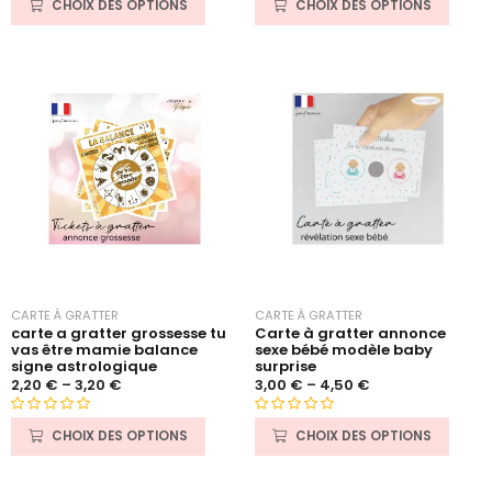
CHOIX DES OPTIONS
CHOIX DES OPTIONS
sur 5 basé
sur 5 basé
sur
sur
notations
notations
client
client
CARTE À GRATTER
CARTE À GRATTER
Carte à gratter annonce
carte a gratter grossesse tu
sexe bébé modèle baby
vas être mamie balance
surprise
signe astrologique
3,00
€
–
4,50
€
2,20
€
–
3,20
€
N
N
CHOIX DES OPTIONS
CHOIX DES OPTIONS
o
o
t
t