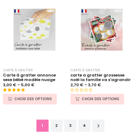
e
e
0
0
s
s
u
u
r
r
5
5
CARTE À GRATTER
CARTE À GRATTER
Carte à gratter annonce
carte a gratter grossesse
sexe bébé modèle nuage
noël la famille va s'agrandir
3,00
€
–
5,00
€
2,70
€
–
3,70
€
Noté
2
5.00
N
CHOIX DES OPTIONS
CHOIX DES OPTIONS
sur 5 basé
o
sur
t
notations
e
client
0
1
2
3
4
s
u