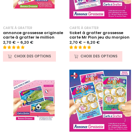
CARTE À GRATTER
CARTE À GRATTER
ticket à gratter grossesse
annonce grossesse originale
carte Mr Pion jeu du morpion
carte à gratter le million
2,70
€
–
6,20
€
2,70
€
–
6,20
€
Noté
131
4.97
Noté
47
4.91
CHOIX DES OPTIONS
CHOIX DES OPTIONS
sur 5 basé
sur 5 basé
sur
sur
notations
notations
client
client