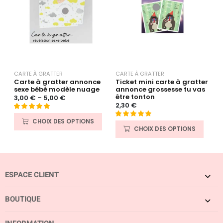
CARTE À GRATTER
CARTE À GRATTER
C
Carte à gratter annonce
Ticket mini carte à gratter
C
sexe bébé modèle nuage
annonce grossesse tu vas
p
être tonton
3,00
€
–
5,00
€
3
2,30
€
Noté
2
5.00
N
CHOIX DES OPTIONS
Noté
14
5.00
sur 5 basé
o
CHOIX DES OPTIONS
sur 5 basé
sur
t
sur
notations
e
notations
client
0
client
s
ESPACE CLIENT
u
r
5
BOUTIQUE