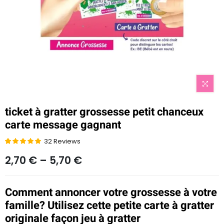
ticket à gratter grossesse petit chanceux
carte message gagnant
32
Reviews
Noté
31
4.90
2,70
€
–
5,70
€
sur 5 basé
sur
notations
Comment annoncer votre grossesse à votre
client
famille? Utilisez cette petite carte à gratter
originale façon jeu à gratter