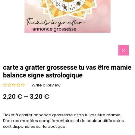
carte a gratter grossesse tu vas être mamie
balance signe astrologique
Write a Review
N
2,20
€
–
3,20
€
o
t
e
Ticket à gratter annonce grossesse astro tu vas être mamie.
0
D’autres modèles complémentaires et de couleur différentes
s
sont disponibles sur la boutique !
u
r