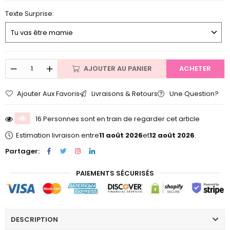
5
Texte Surprise:
AJOUTER AU PANIER
ACHETER
Ajouter Aux Favoris
Livraisons & Retours
Une Question?
16 Personnes sont en train de regarder cet article
Estimation livraison entre
11 août 2026
et
12 août 2026
.
Partager:
PAIEMENTS SÉCURISÉS
DESCRIPTION