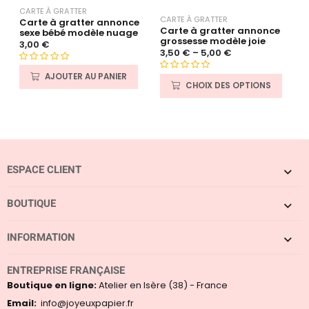
CARTE À GRATTER
CARTE À GRATTER
C
Carte à gratter annonce
Carte à gratter annonce
C
sexe bébé modèle nuage
grossesse modèle joie
p
3,00
€
b
3,50
€
–
5,00
€
c
N
3
AJOUTER AU PANIER
N
o
CHOIX DES OPTIONS
o
t
N
1
t
e
s
e
0
s
0
s
cl
s
u
u
r
ESPACE CLIENT
r
5
5
BOUTIQUE
INFORMATION
ENTREPRISE FRANÇAISE
Boutique en ligne:
Atelier en Isère (38) - France
Email:
info@joyeuxpapier.fr