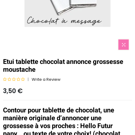
Etui tablette chocolat annonce grossesse
moustache
Write a Review
N
3,50
€
o
t
e
Contour pour tablette de chocolat, une
0
s
manière originale d’annoncer une
u
grossesse à vos proches : Hello Futur
r
papy… ou texte de votre choix! (chocolat
5