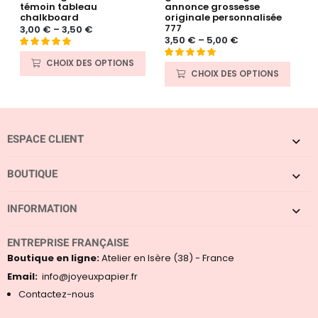
témoin tableau
annonce grossesse
p
chalkboard
originale personnalisée
3
777
3,00
€
–
3,50
€
3,50
€
–
5,00
€
N
Noté
5
5.00
o
CHOIX DES OPTIONS
Noté
29
4.90
sur 5 basé
CHOIX DES OPTIONS
t
sur 5 basé
sur
e
sur
notations
0
notations
client
s
client
u
ESPACE CLIENT
r
5
BOUTIQUE
INFORMATION
ENTREPRISE FRANÇAISE
Boutique en ligne:
Atelier en Isère (38) - France
Email:
info@joyeuxpapier.fr
Contactez-nous