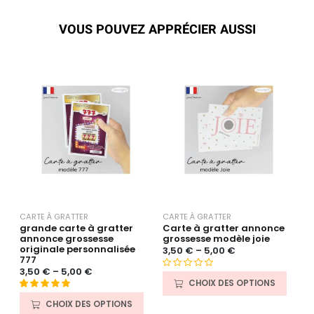
VOUS POUVEZ APPRÉCIER AUSSI
CARTE À GRATTER
CARTE À GRATTER
C
grande carte à gratter
Carte à gratter annonce
C
annonce grossesse
grossesse modèle joie
g
originale personnalisée
3,50
€
–
5,00
€
3
777
3,50
€
–
5,00
€
N
N
2
CHOIX DES OPTIONS
o
s
Noté
29
4.90
CHOIX DES OPTIONS
t
s
sur 5 basé