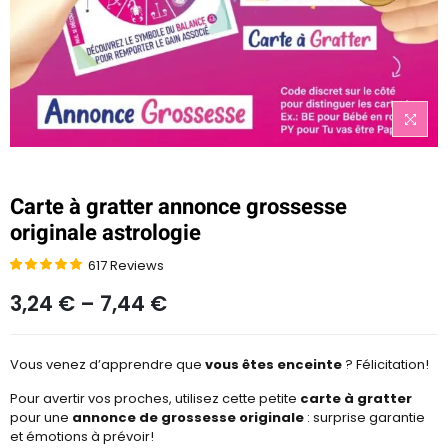
Carte à gratter annonce grossesse
originale astrologie
617
Reviews
Noté
616
4.87
3,24
€
–
7,44
€
sur 5 basé
sur
notations
Vous venez d’apprendre que
vous êtes enceinte
? Félicitation!
client
Pour avertir vos proches, utilisez cette petite
carte à gratter
pour une
annonce de grossesse originale
: surprise garantie
et émotions à prévoir!