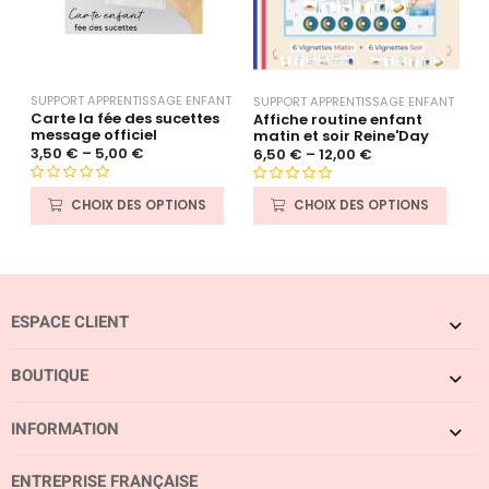
SUPPORT APPRENTISSAGE ENFANT
SUPPORT APPRENTISSAGE ENFANT
S
Carte la fée des sucettes
Affiche routine enfant
A
message officiel
matin et soir Reine'Day
m
3,50
€
–
5,00
€
6,50
€
–
12,00
€
6
N
N
N
CHOIX DES OPTIONS
CHOIX DES OPTIONS
o
o
o
t
t
t
e
e
e
0
0
0
s
s
s
ESPACE CLIENT
u
u
u
r
r
r
5
5
5
BOUTIQUE
INFORMATION
ENTREPRISE FRANÇAISE