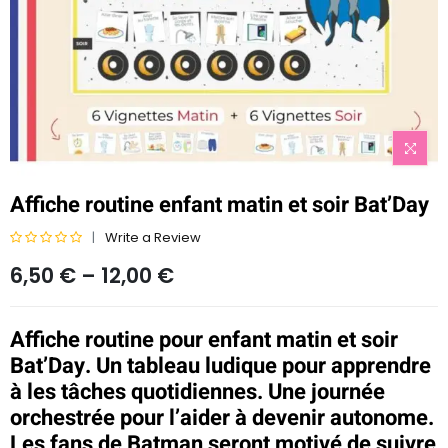
Affiche routine enfant matin et soir Bat’Day
Write a Review
N
6,50
€
–
12,00
€
o
t
e
Affiche routine pour enfant matin et soir
0
s
Bat’Day. Un tableau ludique pour apprendre
u
à les tâches quotidiennes. Une journée
r
orchestrée pour l’aider à devenir autonome.
5
Les fans de Batman seront motivé de suivre