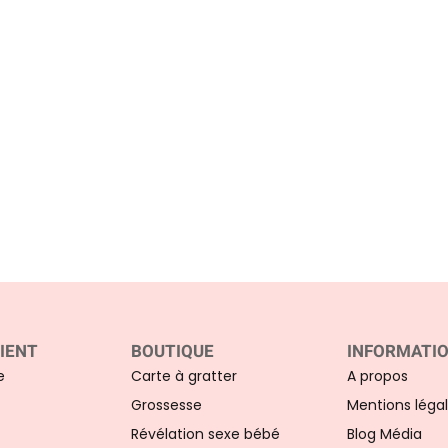
r
5
IENT
BOUTIQUE
INFORMATI
e
Carte à gratter
A propos
Grossesse
Mentions léga
Révélation sexe bébé
Blog Média