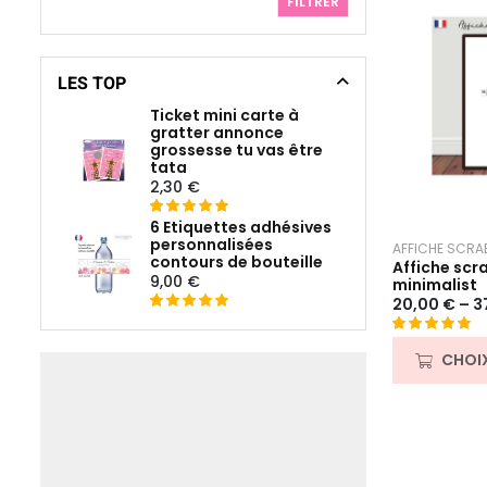
FILTRER
s
u
r
5
LES TOP
Ticket mini carte à
gratter annonce
grossesse tu vas être
tata
2,30
€
6 Etiquettes adhésives
Noté
14
5.00
personnalisées
AFFICHE SCRA
sur 5 basé
contours de bouteille
Affiche scr
sur
9,00
€
minimalist
notations
20,00
€
–
3
client
Noté
4
5
sur 5
basé sur
Noté
4
5.00
CHOI
notations
sur 5 basé
client
sur
notations
client