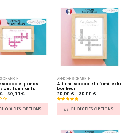
 SCRABBLE
AFFICHE SCRABBLE
e scrabble grands
Affiche scrabble la famille du
s petits enfants
bonheur
€
–
50,00
€
20,00
€
–
30,00
€
Noté
23
5.00
CHOIX DES OPTIONS
CHOIX DES OPTIONS
sur 5 basé
sur
notations
client