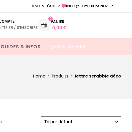
INFO@JOYEUXPAPIER.FR
ANNONCE GROSSESSE ET AUTRE FESTIVITÉ
BESOIN D'AIDE?
0
COMPTE
PANIER
NTIFIER / S'INSCRIRE
0,00
€
 GUIDES & INFOS
MADE IN FRANCE
Home
Produits
lettre scrabble déco
s