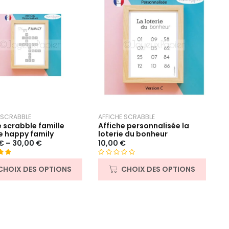
 SCRABBLE
AFFICHE SCRABBLE
e scrabble famille
Affiche personnalisée la
 happy family
loterie du bonheur
€
–
30,00
€
10,00
€
00
N
CHOIX DES OPTIONS
CHOIX DES OPTIONS
asé
o
t
ns
e
0
s
u