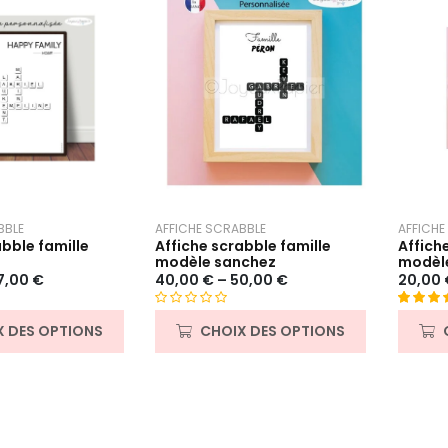
s
s
u
u
r
r
5
5
AFFICHE SCRABBLE
AFFICHE
BBLE
Affiche scrabble famille
Affich
abble famille
modèle sanchez
modèle
40,00
€
–
50,00
€
20,00
7,00
€
N
Noté
5
5.
CHOIX DES OPTIONS
X DES OPTIONS
o
sur 5 b
t
sur
e
notatio
0
client
s
u