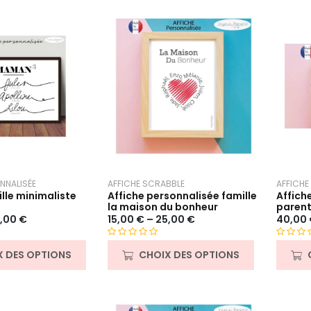
NNALISÉE
AFFICHE SCRABBLE
AFFICHE
ille minimaliste
Affiche personnalisée famille
Affich
la maison du bonheur
parent
,00
€
15,00
€
–
25,00
€
40,00
N
N
X DES OPTIONS
CHOIX DES OPTIONS
o
o
t
t
e
e
0
0