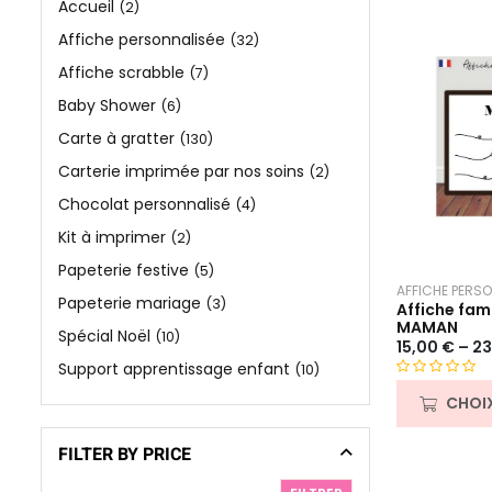
Accueil
(2)
Affiche personnalisée
(32)
Affiche scrabble
(7)
Baby Shower
(6)
Carte à gratter
(130)
Carterie imprimée par nos soins
(2)
Chocolat personnalisé
(4)
Kit à imprimer
(2)
Papeterie festive
(5)
AFFICHE PERSO
Papeterie mariage
(3)
Affiche fam
MAMAN
Spécial Noël
(10)
15,00
€
–
23
Support apprentissage enfant
(10)
N
CHOI
o
t
FILTER BY PRICE
e
0