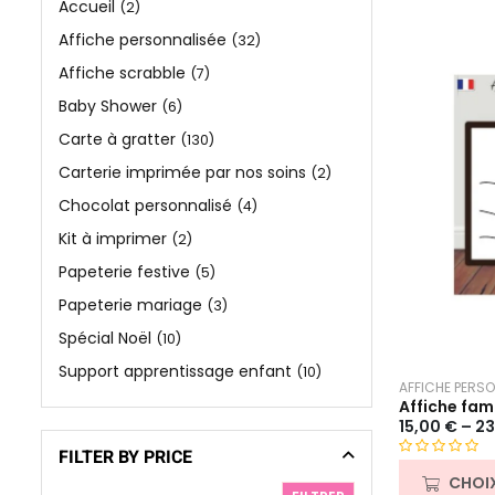
Accueil
(2)
Affiche personnalisée
(32)
Affiche scrabble
(7)
Baby Shower
(6)
Carte à gratter
(130)
Carterie imprimée par nos soins
(2)
Chocolat personnalisé
(4)
Kit à imprimer
(2)
Papeterie festive
(5)
Papeterie mariage
(3)
Spécial Noël
(10)
Support apprentissage enfant
(10)
AFFICHE PERSO
Affiche fam
15,00
€
–
23
FILTER BY PRICE
N
CHOI
o