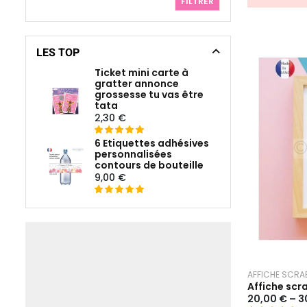
FILTRER
t
e
0
LES TOP
s
u
Ticket mini carte à
r
gratter annonce
grossesse tu vas être
5
tata
2,30
€
6 Etiquettes adhésives
Noté
14
5.00
personnalisées
sur 5 basé
contours de bouteille
sur
9,00
€
notations
client
Noté
4
5
sur 5
basé sur
notations
client
AFFICHE SCRA
Affiche scr
20,00
€
–
3