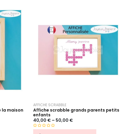
AFFICHE SCRABBLE
e la maison
Affiche scrabble grands parents petits
enfants
40,00
€
–
50,00
€
N