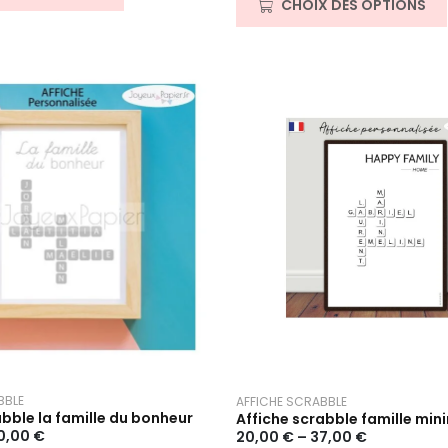
CHOIX DES OPTIONS
o
t
e
0
s
u
r
5
BBLE
AFFICHE SCRABBLE
abble la famille du bonheur
Affiche scrabble famille min
0,00
€
20,00
€
–
37,00
€