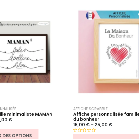
NNALISÉE
AFFICHE SCRABBLE
ille minimaliste MAMAN
Affiche personnalisée famill
du bonheur
,00
€
15,00
€
–
25,00
€
X DES OPTIONS
N