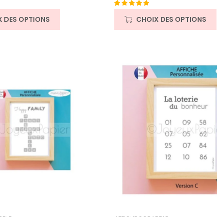
Noté
4
5.00
X DES OPTIONS
CHOIX DES OPTIONS
sur 5 basé
sur
notations
client