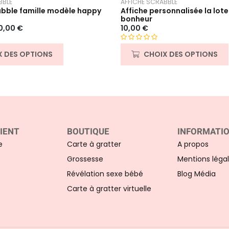
BBLE
AFFICHE SCRABBLE
abble famille modèle happy
Affiche personnalisée la lote
bonheur
0,00
€
10,00
€
N
X DES OPTIONS
CHOIX DES OPTIONS
o
t
e
0
s
u
r
IENT
BOUTIQUE
INFORMATI
5
e
Carte à gratter
A propos
Grossesse
Mentions léga
Révélation sexe bébé
Blog Média
Carte à gratter virtuelle