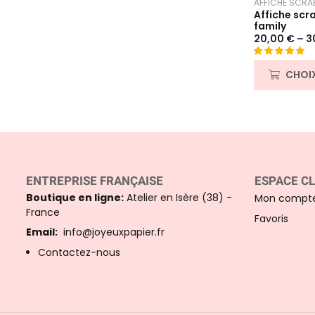
AFFICHE SCRA
Affiche scr
family
20,00
€
–
3
Noté
5
5.00
CHOI
sur 5 basé
sur
notations
client
ENTREPRISE FRANÇAISE
ESPACE CL
Boutique en ligne:
Atelier en Isère (38) -
Mon compt
France
Favoris
Email:
info@joyeuxpapier.fr
Contactez-nous