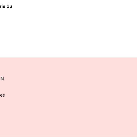
rie du
ON
les