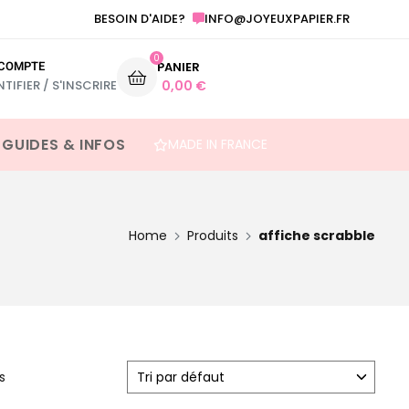
INFO@JOYEUXPAPIER.FR
ANNONCE GROSSESSE ET AUTRE FESTIVITÉ
BESOIN D'AIDE?
0
COMPTE
PANIER
NTIFIER / S'INSCRIRE
0,00
€
 GUIDES & INFOS
MADE IN FRANCE
Home
Produits
affiche scrabble
s