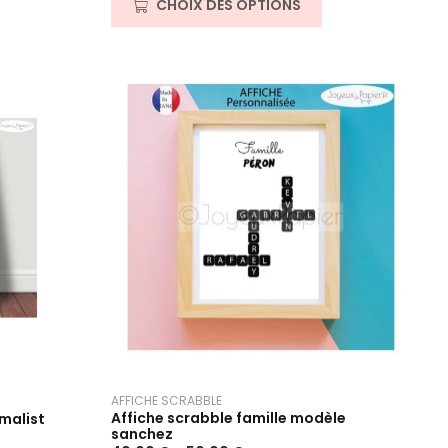
CHOIX DES OPTIONS
o
t
e
0
s
u
r
5
AFFICHE SCRABBLE
Affiche scrabble famille modèle
imalist
sanchez