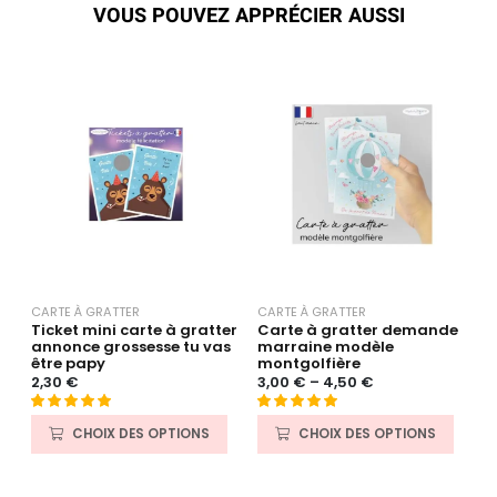
VOUS POUVEZ APPRÉCIER AUSSI
CARTE À GRATTER
CARTE À GRATTER
C
Ticket mini carte à gratter
Carte à gratter demande
C
annonce grossesse tu vas
marraine modèle
p
être papy
montgolfière
g
2,30
€
3,00
€
–
4,50
€
3
Noté
9
5.00
Noté
1
5.00
N
1
CHOIX DES OPTIONS
CHOIX DES OPTIONS
sur 5 basé
sur 5 basé
s
sur
sur
notation
s
notations
client
cl