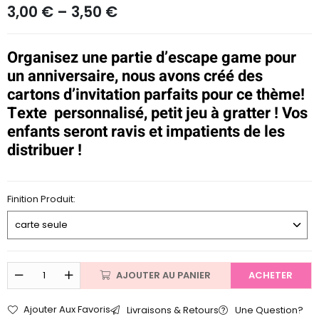
N
3,00
€
–
3,50
€
o
t
e
Organisez une partie d’escape game pour
0
s
un anniversaire, nous avons créé des
u
cartons d’invitation parfaits pour ce thème!
r
Texte personnalisé, petit jeu à gratter ! Vos
5
enfants seront ravis et impatients de les
distribuer !
Finition Produit:
AJOUTER AU PANIER
ACHETER
Ajouter Aux Favoris
Livraisons & Retours
Une Question?