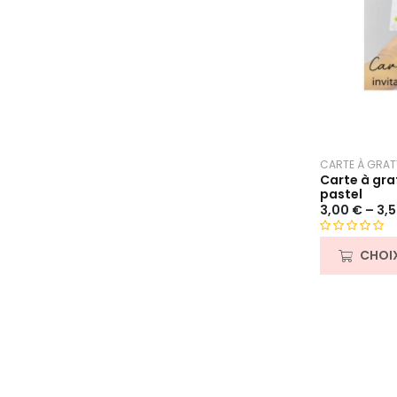
CARTE À GRAT
Carte à grat
pastel
3,00
€
–
3,
N
CHOI
o
t
e
0
s
u
r
5