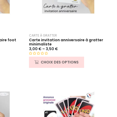
CARTE À GRATTER
aire foot
Carte invitation anniversaire à gratter
minimaliste
3,00
€
–
3,50
€
N
CHOIX DES OPTIONS
o
t
e
0
s
u
r
5