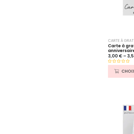
CARTE À GRAT
Carte à grat
anniversair
3,00
€
–
3,
N
CHOI
o
t
e
0
s
u
r
5