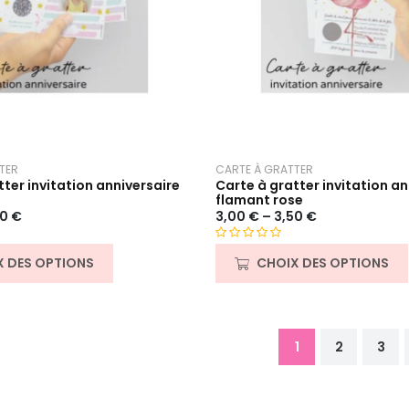
TER
CARTE À GRATTER
ter invitation anniversaire
Carte à gratter invitation an
flamant rose
50
€
3,00
€
–
3,50
€
N
X DES OPTIONS
CHOIX DES OPTIONS
o
t
e
0
s
1
2
3
u
r
5