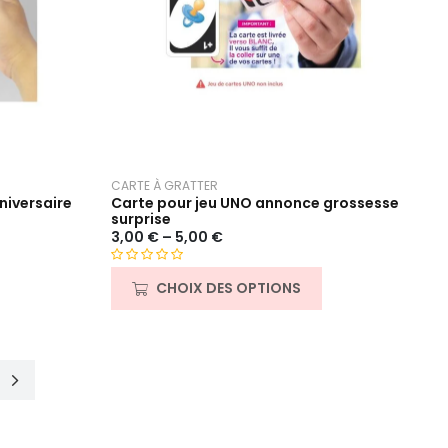
CARTE À GRATTER
niversaire
Carte pour jeu UNO annonce grossesse
surprise
3,00
€
–
5,00
€
N
CHOIX DES OPTIONS
o
t
e
0
s
u
r
5