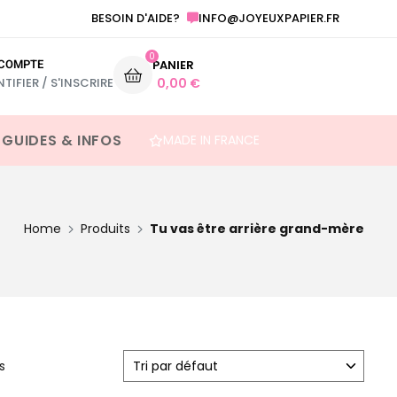
INFO@JOYEUXPAPIER.FR
ANNONCE GROSSESSE ET AUTRE FESTIVITÉ
BESOIN D'AIDE?
0
COMPTE
PANIER
NTIFIER / S'INSCRIRE
0,00
€
 GUIDES & INFOS
MADE IN FRANCE
Home
Produits
Tu vas être arrière grand-mère
s