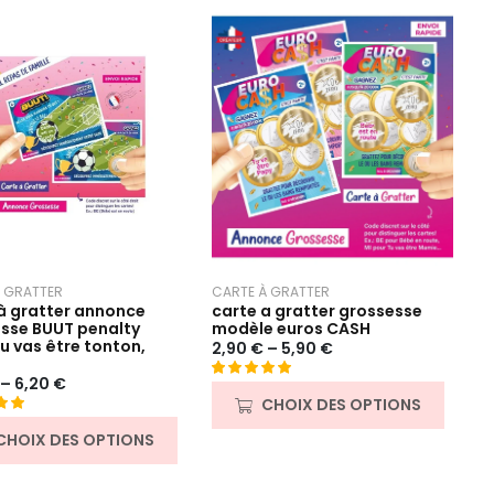
 GRATTER
CARTE À GRATTER
à gratter annonce
carte a gratter grossesse
sse BUUT penalty
modèle euros CASH
tu vas être tonton,
2,90
€
–
5,90
€
–
6,20
€
Noté
15
5.00
CHOIX DES OPTIONS
sur 5 basé
00
sur
CHOIX DES OPTIONS
asé
notations
client
ns